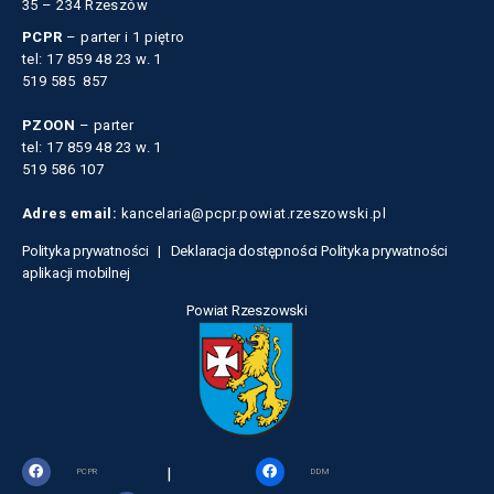
35 – 234 Rzeszów
PCPR
– parter i 1 piętro
tel: 17 859 48 23 w. 1
519 585 857
PZOON
– parter
tel: 17 859 48 23 w. 1
519 586 107
Adres email:
kancelaria@pcpr.powiat.rzeszowski.pl
Polityka prywatności |
Deklaracja dostępności
Polityka prywatności
aplikacji mobilnej
Powiat Rzeszowski
|
PCPR
DDM