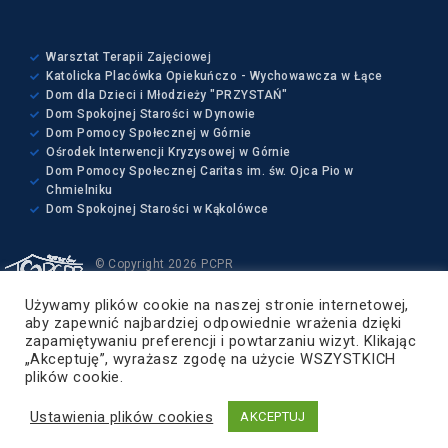
Warsztat Terapii Zajęciowej
Katolicka Placówka Opiekuńczo - Wychowawcza w Łące
Dom dla Dzieci i Młodzieży "PRZYSTAŃ"
Dom Spokojnej Starości w Dynowie
Dom Pomocy Społecznej w Górnie
Ośrodek Interwencji Kryzysowej w Górnie
Dom Pomocy Społecznej Caritas im. św. Ojca Pio w
Chmielniku
Dom Spokojnej Starości w Kąkolówce
© Copyright 2026 PCPR
Wszelkie prawa zastrzeżone
Używamy plików cookie na naszej stronie internetowej,
Projekt i wykonanie:
aby zapewnić najbardziej odpowiednie wrażenia dzięki
ZETO-RZESZÓW Sp. z o.o.
zapamiętywaniu preferencji i powtarzaniu wizyt. Klikając
„Akceptuję”, wyrażasz zgodę na użycie WSZYSTKICH
Powiat Rzeszowski
plików cookie.
Ustawienia plików cookies
AKCEPTUJ