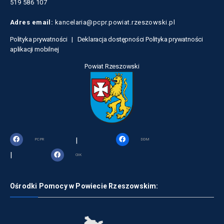
519 586 107
Adres email:
kancelaria@pcpr.powiat.rzeszowski.pl
Polityka prywatności |
Deklaracja dostępności
Polityka prywatności
aplikacji mobilnej
Powiat Rzeszowski
|
PCPR
DDM
|
OIK
Ośrodki Pomocy w Powiecie Rzeszowskim: