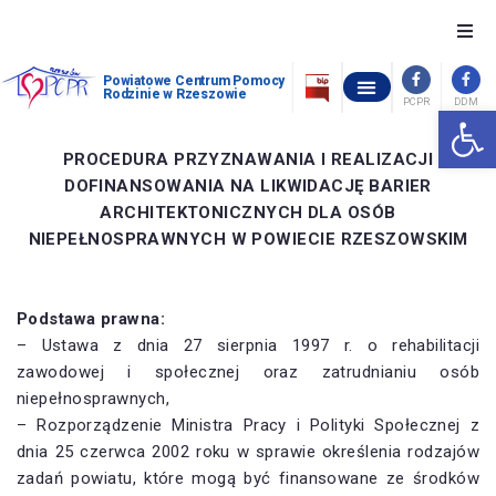
O nas
Powiatowe Centrum Pomocy
Rodzinie w Rzeszowie
PCPR
DDM
Otwórz 
OŚRODEK INTERWENCJI KRYZYSOWEJ W GÓRNIE
POWIATOWY ZESPÓŁ ORZEKANIA O NIEPEŁNOSPRAWNOŚCI
OCHRONA ZDROWIA PSYCHICZNEGO
WOLNE MIEJSCA W PLACÓWKACH OPIEKUŃCZO-WYCHOWAWCZYCH
STANDARDY OCHRONY MAŁOLETNICH W POWIATOWYM CENTRUM POMOCY RODZINIE W RZESZOWIE
Szukam pomocy
PROCEDURA PRZYZNAWANIA I REALIZACJI
DOFINANSOWANIA NA LIKWIDACJĘ BARIER
Chcę pomóc
ARCHITEKTONICZNYCH DLA OSÓB
NIEPEŁNOSPRAWNYCH W POWIECIE RZESZOWSKIM
Piecza zastępcza
Podstawa prawna:
Dofinansowania
– Ustawa z dnia 27 sierpnia 1997 r. o rehabilitacji
zawodowej i społecznej oraz zatrudnianiu osób
Pomoc społeczna
niepełnosprawnych,
– Rozporządzenie Ministra Pracy i Polityki Społecznej z
Kontakt
dnia 25 czerwca 2002 roku w sprawie określenia rodzajów
zadań powiatu, które mogą być finansowane ze środków