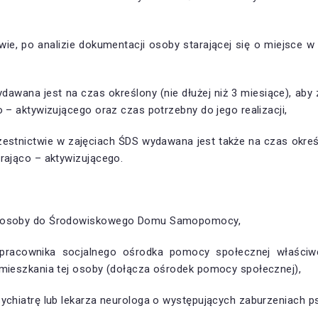
 po analizie dokumentacji osoby starającej się o miejsce w 
awana jest na czas określony (nie dłużej niż 3 miesiące), aby
o – aktywizującego oraz czas potrzebny do jego realizacji,
estnictwie w zajęciach ŚDS wydawana jest także na czas okreś
erająco – aktywizującego.
nie osoby do Środowiskowego Domu Samopomocy,
pracownika socjalnego ośrodka pomocy społecznej właściw
amieszkania tej osoby (dołącza ośrodek pomocy społecznej),
sychiatrę lub lekarza neurologa o występujących zaburzeniach p