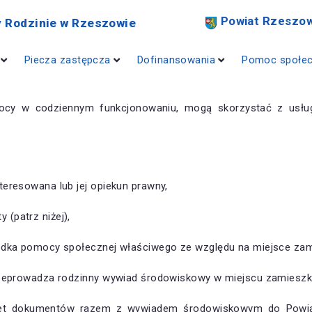
Powiat Rzeszow
 Rodzinie w Rzeszowie
Piecza zastępcza
Dofinansowania
Pomoc społe
cy w codziennym funkcjonowaniu, mogą skorzystać z usług
eresowana lub jej opiekun prawny,
(patrz niżej),
odka pomocy społecznej właściwego ze względu na miejsce zamie
rzeprowadza rodzinny wywiad środowiskowy w miejscu zamieszkan
plet dokumentów razem z wywiadem środowiskowym do Powi