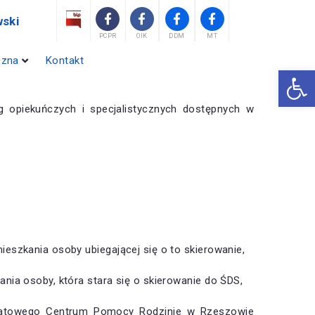
ski
PCPR
OIK
DDM
MT
czna
Kontakt
Otwórz 
 opiekuńczych i specjalistycznych dostępnych w
szkania osoby ubiegającej się o to skierowanie,
ia osoby, która stara się o skierowanie do ŚDS,
atowego Centrum Pomocy Rodzinie w Rzeszowie