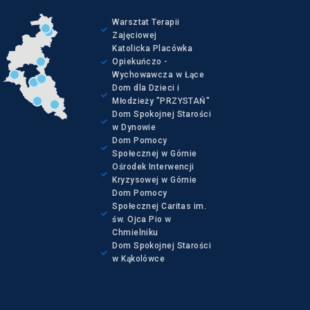
Warsztat Terapii
Zajęciowej
Katolicka Placówka
Opiekuńczo -
Wychowawcza w Łące
Dom dla Dzieci i
Młodzieży "PRZYSTAŃ"
Dom Spokojnej Starości
w Dynowie
Dom Pomocy
Społecznej w Górnie
Ośrodek Interwencji
Kryzysowej w Górnie
Dom Pomocy
Społecznej Caritas im.
św. Ojca Pio w
Chmielniku
Dom Spokojnej Starości
w Kąkolówce