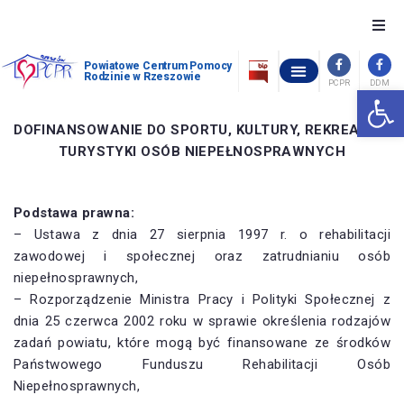
O nas
Powiatowe Centrum Pomocy
Rodzinie w Rzeszowie
PCPR
DDM
Otwórz 
OŚRODEK INTERWENCJI KRYZYSOWEJ W GÓRNIE
POWIATOWY ZESPÓŁ ORZEKANIA O NIEPEŁNOSPRAWNOŚCI
OCHRONA ZDROWIA PSYCHICZNEGO
WOLNE MIEJSCA W PLACÓWKACH OPIEKUŃCZO-WYCHOWAWCZYCH
STANDARDY OCHRONY MAŁOLETNICH W POWIATOWYM CENTRUM POMOCY RODZINIE W RZESZOWIE
Szukam pomocy
DOFINANSOWANIE DO SPORTU, KULTURY, REKREACJI I
TURYSTYKI OSÓB NIEPEŁNOSPRAWNYCH
Chcę pomóc
Piecza zastępcza
Podstawa prawna:
– Ustawa z dnia 27 sierpnia 1997 r. o rehabilitacji
zawodowej i społecznej oraz zatrudnianiu osób
Dofinansowania
niepełnosprawnych,
– Rozporządzenie Ministra Pracy i Polityki Społecznej z
Pomoc społeczna
dnia 25 czerwca 2002 roku w sprawie określenia rodzajów
zadań powiatu, które mogą być finansowane ze środków
Kontakt
Państwowego Funduszu Rehabilitacji Osób
Niepełnosprawnych,