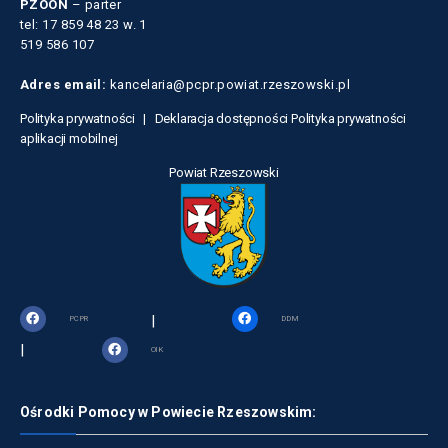
PZOON
– parter
tel: 17 859 48 23 w. 1
519 586 107
Adres email:
kancelaria@pcpr.powiat.rzeszowski.pl
Polityka prywatności |
Deklaracja dostępności
Polityka prywatności
aplikacji mobilnej
Powiat Rzeszowski
|
PCPR
DDM
|
OIK
Ośrodki Pomocy w Powiecie Rzeszowskim: