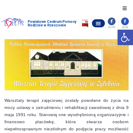
O nas
Powiatowe Centrum Pomocy
Rodzinie w Rzeszowie
PCPR
DDM
Otwórz 
OŚRODEK INTERWENCJI KRYZYSOWEJ W GÓRNIE
POWIATOWY ZESPÓŁ ORZEKANIA O NIEPEŁNOSPRAWNOŚCI
OCHRONA ZDROWIA PSYCHICZNEGO
WOLNE MIEJSCA W PLACÓWKACH OPIEKUŃCZO-WYCHOWAWCZYCH
STANDARDY OCHRONY MAŁOLETNICH W POWIATOWYM CENTRUM POMOCY RODZINIE W RZESZOWIE
Szukam pomocy
Chcę pomóc
Piecza zastępcza
Dofinansowania
Warsztaty terapii zajęciowej zostały powołane do życia na
Pomoc społeczna
mocy ustawy o zatrudnieniu i rehabilitacji zawodowej z dnia 9
maja 1991 roku. Stanowią one wyodrębnioną organizacyjnie i
Kontakt
finansowo placówkę, która stwarza osobom
niepełnosprawnym niezdolnym do podjęcia pracy możliwość