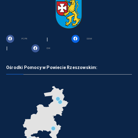
|
PCPR
DDM
|
OIK
Ośrodki Pomocy w Powiecie Rzeszowskim: