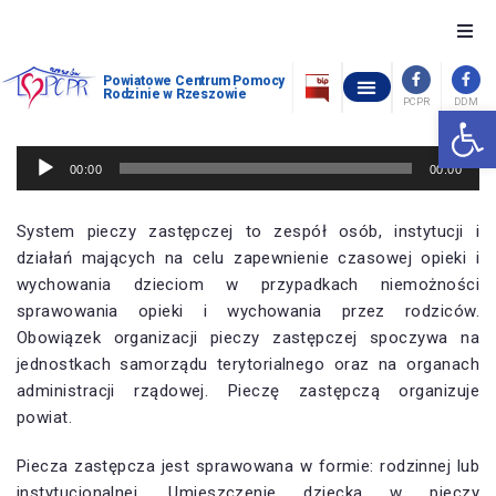
O nas
Powiatowe Centrum Pomocy
Rodzinie w Rzeszowie
PCPR
DDM
Otwórz 
OŚRODEK INTERWENCJI KRYZYSOWEJ W GÓRNIE
POWIATOWY ZESPÓŁ ORZEKANIA O NIEPEŁNOSPRAWNOŚCI
OCHRONA ZDROWIA PSYCHICZNEGO
WOLNE MIEJSCA W PLACÓWKACH OPIEKUŃCZO-WYCHOWAWCZYCH
STANDARDY OCHRONY MAŁOLETNICH W POWIATOWYM CENTRUM POMOCY RODZINIE W RZESZOWIE
Szukam pomocy
Odtwarzacz
00:00
00:00
plików
Chcę pomóc
dźwiękowych
System pieczy zastępczej to zespół osób, instytucji i
działań mających na celu zapewnienie czasowej opieki i
Piecza zastępcza
wychowania dzieciom w przypadkach niemożności
sprawowania opieki i wychowania przez rodziców.
Dofinansowania
Obowiązek organizacji pieczy zastępczej spoczywa na
jednostkach samorządu terytorialnego oraz na organach
Pomoc społeczna
administracji rządowej. Pieczę zastępczą organizuje
powiat.
Kontakt
Piecza zastępcza jest sprawowana w formie: rodzinnej lub
instytucjonalnej. Umieszczenie dziecka w pieczy