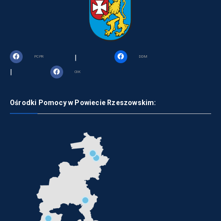
|
PCPR
DDM
|
OIK
Ośrodki Pomocy w Powiecie Rzeszowskim: