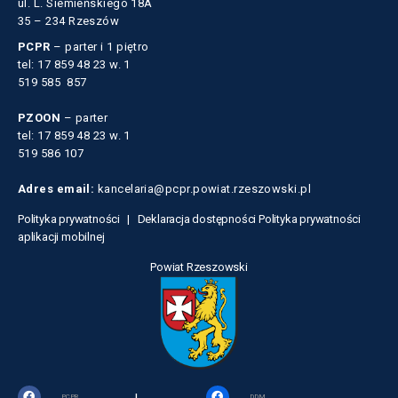
ul. L. Siemieńskiego 18A
35 – 234 Rzeszów
PCPR
– parter i 1 piętro
tel: 17 859 48 23 w. 1
519 585 857
PZOON
– parter
tel: 17 859 48 23 w. 1
519 586 107
Adres email:
kancelaria@pcpr.powiat.rzeszowski.pl
Polityka prywatności |
Deklaracja dostępności
Polityka prywatności
aplikacji mobilnej
Powiat Rzeszowski
PCPR
DDM