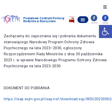
O nas
Powiatowe Centrum Pomocy
Rodzinie w Rzeszowie
PCPR
DDM
Otwórz 
OŚRODEK INTERWENCJI KRYZYSOWEJ W GÓRNIE
POWIATOWY ZESPÓŁ ORZEKANIA O NIEPEŁNOSPRAWNOŚCI
OCHRONA ZDROWIA PSYCHICZNEGO
WOLNE MIEJSCA W PLACÓWKACH OPIEKUŃCZO-WYCHOWAWCZYCH
STANDARDY OCHRONY MAŁOLETNICH W POWIATOWYM CENTRUM POMOCY RODZINIE W RZESZOWIE
Szukam pomocy
Zachęcamy do zapoznania się i pobrania dokumentu
stanowiącego Narodowy Program Ochrony Zdrowia
Chcę pomóc
Psychicznego na lata 2023–2030, ogłoszony
Rozporządzeniem Rady Ministrów z dnia 30 października
Piecza zastępcza
2023 r. w sprawie Narodowego Programu Ochrony Zdrowia
Psychicznego na lata 2023-2030.
Dofinansowania
Pomoc społeczna
DOKUMENT DO POBRANIA
https://isap.sejm.gov.pl/isap.nsf/download.xsp/WDU2023000
Kontakt