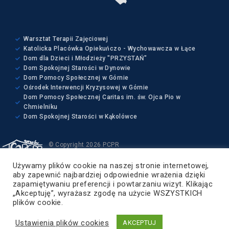
Warsztat Terapii Zajęciowej
Katolicka Placówka Opiekuńczo - Wychowawcza w Łące
Dom dla Dzieci i Młodzieży "PRZYSTAŃ"
Dom Spokojnej Starości w Dynowie
Dom Pomocy Społecznej w Górnie
Ośrodek Interwencji Kryzysowej w Górnie
Dom Pomocy Społecznej Caritas im. św. Ojca Pio w
Chmielniku
Dom Spokojnej Starości w Kąkolówce
© Copyright 2026 PCPR
Wszelkie prawa zastrzeżone
Używamy plików cookie na naszej stronie internetowej,
Projekt i wykonanie:
aby zapewnić najbardziej odpowiednie wrażenia dzięki
ZETO-RZESZÓW Sp. z o.o.
zapamiętywaniu preferencji i powtarzaniu wizyt. Klikając
„Akceptuję”, wyrażasz zgodę na użycie WSZYSTKICH
Powiat Rzeszowski
plików cookie.
Ustawienia plików cookies
AKCEPTUJ