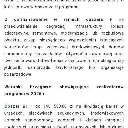
osób z niepełnosprawnościami usługę „door-to-door”, o
której mowa w obszarze H programu.
O dofinansowanie w ramach obszaru F
na
przeciwdziałanie degradacji infrastruktury (prace
adaptacyjne, remontowe, modernizacja lub rozbudowa
obiektu, zakup niezbędnego wyposażenia) istniejących
warsztatów terapii zajęciowej, środowiskowych domów
samopomocy lub zakładów aktywności zawodowej oraz
tworzenie warsztatów terapii zajęciowej mogą ubiegać się
jednostki samorządu terytorialnego lub organizacje
pozarządowe.
Warunki brzegowe obowiązujące realizatorów
programu w 2026 r.:
Obszar B:
– do 190 500,00 zł na likwidację barier w
urzędach, placówkach edukacyjnych, środowiskowych
domach samopomocy, centrach i klubach integracji
społecznej, przedsiębiorstwach społecznych, bibliotekach