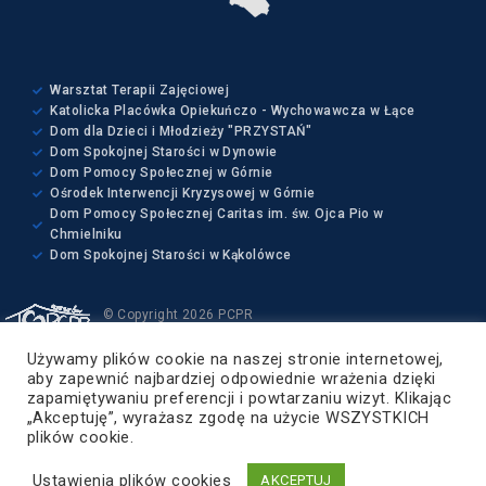
Warsztat Terapii Zajęciowej
Katolicka Placówka Opiekuńczo - Wychowawcza w Łące
Dom dla Dzieci i Młodzieży "PRZYSTAŃ"
Dom Spokojnej Starości w Dynowie
Dom Pomocy Społecznej w Górnie
Ośrodek Interwencji Kryzysowej w Górnie
Dom Pomocy Społecznej Caritas im. św. Ojca Pio w
Chmielniku
Dom Spokojnej Starości w Kąkolówce
© Copyright 2026 PCPR
Wszelkie prawa zastrzeżone
Używamy plików cookie na naszej stronie internetowej,
Projekt i wykonanie:
aby zapewnić najbardziej odpowiednie wrażenia dzięki
ZETO-RZESZÓW Sp. z o.o.
zapamiętywaniu preferencji i powtarzaniu wizyt. Klikając
„Akceptuję”, wyrażasz zgodę na użycie WSZYSTKICH
Powiat Rzeszowski
plików cookie.
Ustawienia plików cookies
AKCEPTUJ