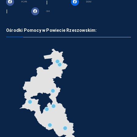
|
PCPR
DDM
|
OIK
Ośrodki Pomocy w Powiecie Rzeszowskim: