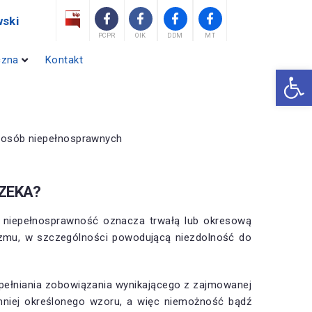
ski
PCPR
OIK
DDM
MT
czna
Kontakt
Otwórz 
niu osób niepełnosprawnych
ZEKA?
ch niepełnosprawność oznacza trwałą lub okresową
izmu, w szczególności powodującą niezdolność do
ypełniania zobowiązania wynikającego z zajmowanej
b mniej określonego wzoru, a więc niemożność bądź