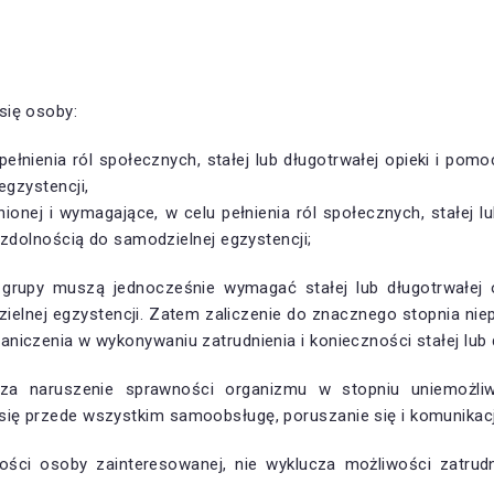
się osoby:
ełnienia ról społecznych, stałej lub długotrwałej opieki i pom
egzystencji,
onej i wymagające, w celu pełnienia ról społecznych, stałej l
ezdolnością do samodzielnej egzystencji;
j grupy muszą jednocześnie wymagać stałej lub długotrwałej 
ielnej egzystencji. Zatem zaliczenie do znacznego stopnia nie
iczenia w wykonywaniu zatrudnienia i konieczności stałej lub d
cza naruszenie sprawności organizmu w stopniu uniemożl
ię przede wszystkim samoobsługę, poruszanie się i komunikacj
ości osoby zainteresowanej, nie wyklucza możliwości zatrud