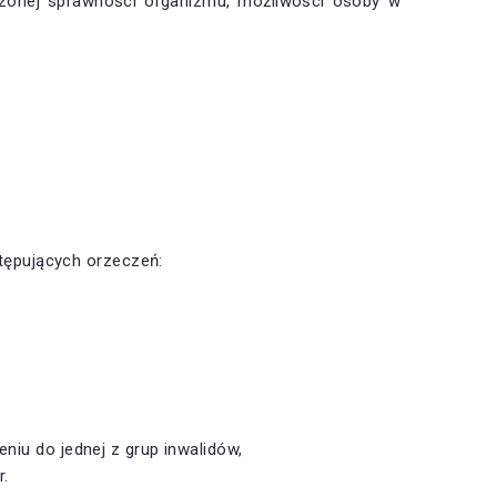
szonej sprawności organizmu, możliwości osoby w
stępujących orzeczeń:
iu do jednej z grup inwalidów,
r.