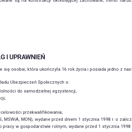
owane są na konstrukcji określającej zachowane, mimo naru
G I UPRAWNIEŃ
 się osobie, która ukończyła 16 rok życia i posiada jedno z na
kładu Ubezpieczeń Społecznych o:
dolności do samodzielnej egzystencji,
ji,
celowości przekwalifikowania;
MSWiA, MON), wydane przed dniem 1 stycznia 1998 r. o zaliczen
 pracy w gospodarstwie rolnym, wydane przed 1 stycznia 1998 