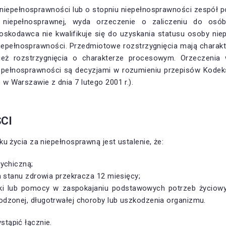
niepełnosprawności lub o stopniu niepełnosprawności zespół pow
niepełnosprawnej, wyda orzeczenie o zaliczeniu do osób
nioskodawca nie kwalifikuje się do uzyskania statusu osoby ni
niepełnosprawności. Przedmiotowe rozstrzygnięcia mają charak
eż rozstrzygnięcia o charakterze procesowym. Orzeczeni
epełnosprawności są decyzjami w rozumieniu przepisów Kodeks
 Warszawie z dnia 7 lutego 2001 r.).
CI
u życia za niepełnosprawną jest ustalenie, że:
ychiczną;
 stanu zdrowia przekracza 12 miesięcy;
eki lub pomocy w zaspokajaniu podstawowych potrzeb życiow
zonej, długotrwałej choroby lub uszkodzenia organizmu.
tąpić łącznie.