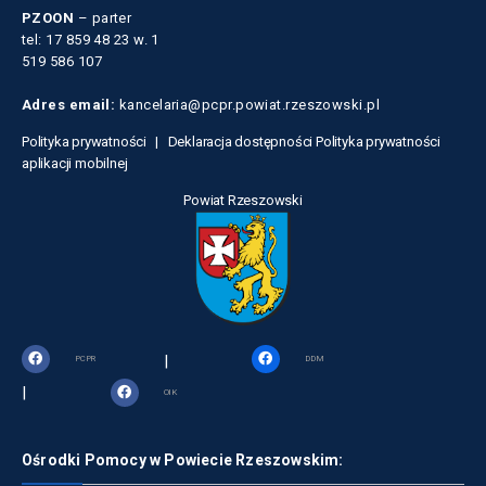
PZOON
– parter
tel: 17 859 48 23 w. 1
519 586 107
Adres email:
kancelaria@pcpr.powiat.rzeszowski.pl
Polityka prywatności |
Deklaracja dostępności
Polityka prywatności
aplikacji mobilnej
Powiat Rzeszowski
|
PCPR
DDM
|
OIK
Ośrodki Pomocy w Powiecie Rzeszowskim: