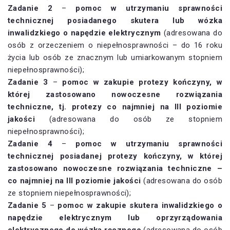
Zadanie 2
–
pomoc w utrzymaniu sprawności
technicznej posiadanego skutera lub wózka
inwalidzkiego o napędzie elektrycznym
(adresowana do
osób z orzeczeniem o niepełnosprawności – do 16 roku
życia lub osób ze znacznym lub umiarkowanym stopniem
niepełnosprawności);
Zadanie 3
–
pomoc w zakupie protezy kończyny, w
której zastosowano nowoczesne rozwiązania
techniczne, tj. protezy co najmniej na III poziomie
jakości
(adresowana do osób ze stopniem
niepełnosprawności);
Zadanie 4
–
pomoc w utrzymaniu sprawności
technicznej posiadanej protezy kończyny, w której
zastosowano nowoczesne rozwiązania techniczne –
co najmniej na III poziomie jakości
(adresowana do osób
ze stopniem niepełnosprawności);
Zadanie 5
–
pomoc w zakupie skutera inwalidzkiego o
napędzie elektrycznym lub oprzyrządowania
elektrycznego do wózka ręcznego
(adresowana do osób