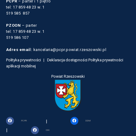
PCPR
– parter i 1 piętro
tel: 17 859 48 23 w. 1
519 585 857
PZOON
– parter
tel: 17 859 48 23 w. 1
519 586 107
Adres email:
kancelaria@pcpr.powiat.rzeszowski.pl
Polityka prywatności |
Deklaracja dostępności
Polityka prywatności
aplikacji mobilnej
Powiat Rzeszowski
|
PCPR
DDM
|
OIK