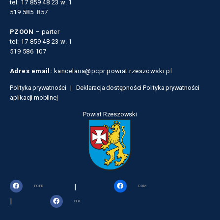
tel: 17 859 48 23 w. 1
519 585 857
PZOON
– parter
tel: 17 859 48 23 w. 1
519 586 107
Adres email:
kancelaria@pcpr.powiat.rzeszowski.pl
Polityka prywatności |
Deklaracja dostępności
Polityka prywatności
aplikacji mobilnej
Powiat Rzeszowski
|
PCPR
DDM
|
OIK