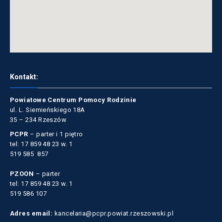
Kontakt:
Powiatowe Centrum Pomocy Rodzinie
ul. L. Siemieńskiego 18A
35 – 234 Rzeszów
PCPR
– parter i 1 piętro
tel: 17 859 48 23 w. 1
519 585 857
PZOON
– parter
tel: 17 859 48 23 w. 1
519 586 107
Adres email:
kancelaria@pcpr.powiat.rzeszowski.pl