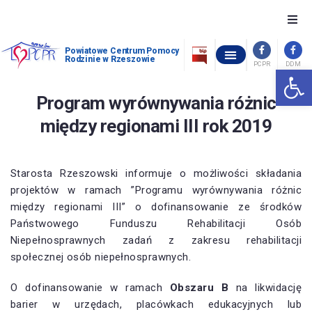
O nas
Powiatowe Centrum Pomocy
Rodzinie w Rzeszowie
PCPR
DDM
Otwórz 
OŚRODEK INTERWENCJI KRYZYSOWEJ W GÓRNIE
POWIATOWY ZESPÓŁ ORZEKANIA O NIEPEŁNOSPRAWNOŚCI
OCHRONA ZDROWIA PSYCHICZNEGO
WOLNE MIEJSCA W PLACÓWKACH OPIEKUŃCZO-WYCHOWAWCZYCH
STANDARDY OCHRONY MAŁOLETNICH W POWIATOWYM CENTRUM POMOCY RODZINIE W RZESZOWIE
Szukam pomocy
Program wyrównywania różnic
między regionami III rok 2019
Chcę pomóc
Piecza zastępcza
Starosta Rzeszowski informuje o możliwości składania
projektów w ramach ”Programu wyrównywania różnic
Dofinansowania
między regionami III” o dofinansowanie ze środków
Państwowego Funduszu Rehabilitacji Osób
Pomoc społeczna
Niepełnosprawnych zadań z zakresu rehabilitacji
społecznej osób niepełnosprawnych.
Kontakt
O dofinansowanie w ramach
Obszaru B
na likwidację
barier w urzędach, placówkach edukacyjnych lub