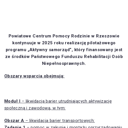
Powiatowe Centrum Pomocy Rodzinie w Rzeszowie
kontynuuje w 2025 roku realizację pilotażowego
programu „Aktywny samorząd”, który finansowany jest
ze środków Państwowego Funduszu Rehabilitacji Osób
Niepełnosprawnych.
Obszary wsparcia obejmują:
Moduł I
– likwidacja barier utrudniających aktywizację
społeczną i zawodową, w tym:
Obszar A
– likwidacja barier transportowych:
Zadanie 1
– pomoc w zakupie i montażu oprzyrządowaniu