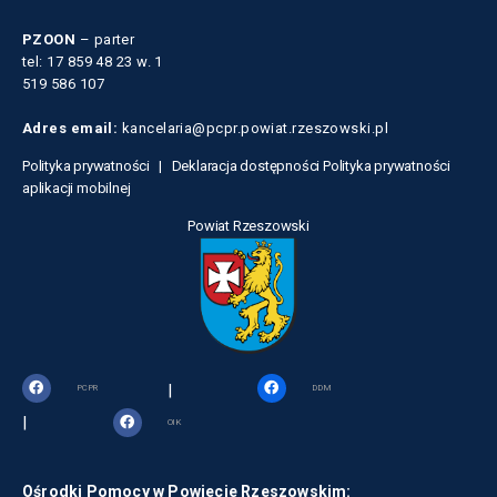
PZOON
– parter
tel: 17 859 48 23 w. 1
519 586 107
Adres email:
kancelaria@pcpr.powiat.rzeszowski.pl
Polityka prywatności |
Deklaracja dostępności
Polityka prywatności
aplikacji mobilnej
Powiat Rzeszowski
|
PCPR
DDM
|
OIK
Ośrodki Pomocy w Powiecie Rzeszowskim: