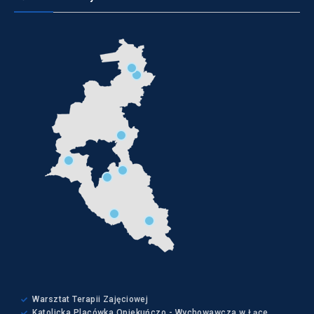
Warsztat Terapii Zajęciowej
Katolicka Placówka Opiekuńczo - Wychowawcza w Łące