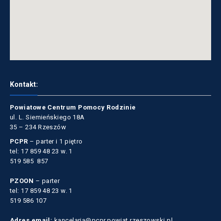
Kontakt:
Powiatowe Centrum Pomocy Rodzinie
ul. L. Siemieńskiego 18A
35 – 234 Rzeszów
PCPR
– parter i 1 piętro
tel: 17 859 48 23 w. 1
519 585 857
PZOON
– parter
tel: 17 859 48 23 w. 1
519 586 107
Adres email:
kancelaria@pcpr.powiat.rzeszowski.pl