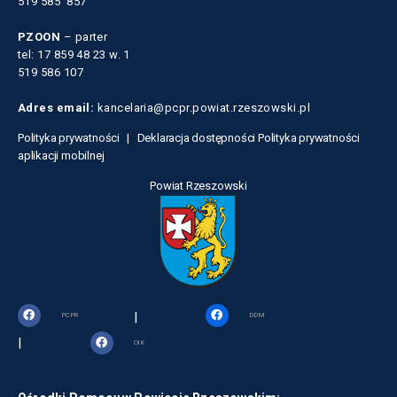
519 585 857
PZOON
– parter
tel: 17 859 48 23 w. 1
519 586 107
Adres email:
kancelaria@pcpr.powiat.rzeszowski.pl
Polityka prywatności |
Deklaracja dostępności
Polityka prywatności
aplikacji mobilnej
Powiat Rzeszowski
|
PCPR
DDM
|
OIK