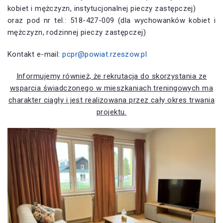
kobiet i mężczyzn, instytucjonalnej pieczy zastępczej)
oraz pod nr tel.: 518-427-009 (dla wychowanków kobiet i
mężczyzn, rodzinnej pieczy zastępczej)
Kontakt e-mail:
pcpr@powiat.rzeszow.pl
Informujemy również, że rekrutacja do skorzystania ze
wsparcia świadczonego w mieszkaniach treningowych ma
charakter ciągły i jest realizowana przez cały okres trwania
projektu.