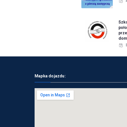
Szko
poło
prze
dom
Mapka dojazdu: