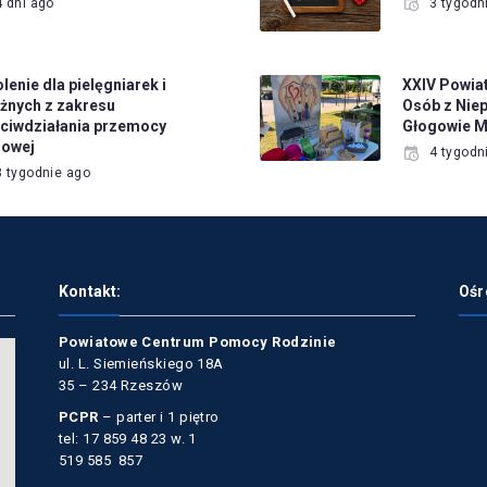
4 dni ago
3 tygodn
lenie dla pielęgniarek i
XXIV Powia
żnych z zakresu
Osób z Nie
ciwdziałania przemocy
Głogowie M
owej
4 tygodn
3 tygodnie ago
Kontakt:
Ośr
Powiatowe Centrum Pomocy Rodzinie
ul. L. Siemieńskiego 18A
35 – 234 Rzeszów
PCPR
– parter i 1 piętro
tel: 17 859 48 23 w. 1
519 585 857