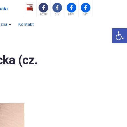
ski
PCPR
OIK
DDM
MT
czna
Kontakt
Otwórz 
ka (cz.