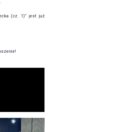
.
ka (cz. 1)” jest już
oszenie!