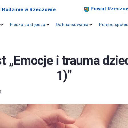
Powiat Rzeszow
 Rodzinie w Rzeszowie
Piecza zastępcza
Dofinansowania
Pomoc społe
t „Emocje i trauma dziec
1)”
1