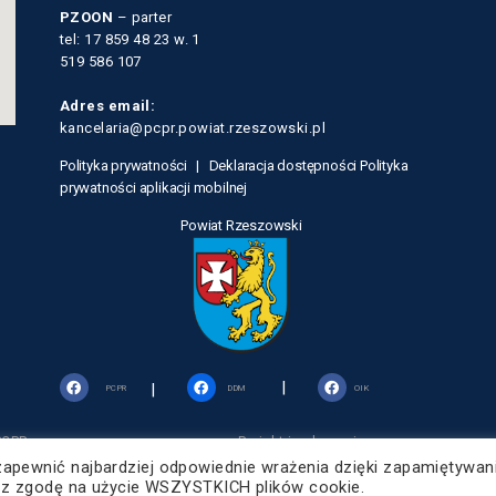
PZOON
– parter
tel: 17 859 48 23 w. 1
519 586 107
Adres email:
kancelaria@pcpr.powiat.rzeszowski.pl
Polityka prywatności |
Deklaracja dostępności
Polityka
prywatności aplikacji mobilnej
Powiat Rzeszowski
|
|
PCPR
DDM
OIK
PCPR
Projekt i wykonanie:
Powiat Rzeszo
strzeżone
ZETO-RZESZÓW Sp. z o.o.
zapewnić najbardziej odpowiednie wrażenia dzięki zapamiętywan
żasz zgodę na użycie WSZYSTKICH plików cookie.