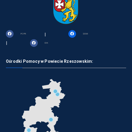
|
PCPR
DDM
|
OIK
Ośrodki Pomocy w Powiecie Rzeszowskim: