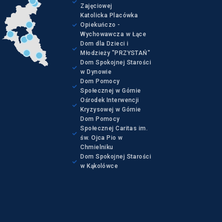
Zajęciowej
Katolicka Placówka
Opiekuńczo -
Wychowawcza w Łące
Dom dla Dzieci i
Młodzieży "PRZYSTAŃ"
Dom Spokojnej Starości
w Dynowie
Dom Pomocy
Społecznej w Górnie
Ośrodek Interwencji
Kryzysowej w Górnie
Dom Pomocy
Społecznej Caritas im.
św. Ojca Pio w
Chmielniku
Dom Spokojnej Starości
w Kąkolówce