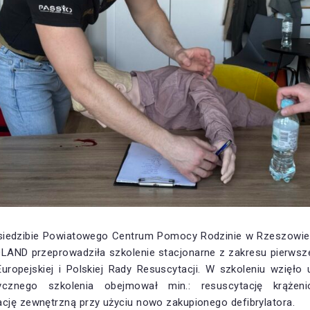
 siedzibie Powiatowego Centrum Pomocy Rodzinie w Rzeszowie 
LAND przeprowadziła szkolenie stacjonarne z zakresu pierwsz
ropejskiej i Polskiej Rady Resuscytacji. W szkoleniu wzięło
ycznego szkolenia obejmował min.: resuscytację krążen
ację zewnętrzną przy użyciu nowo zakupionego defibrylatora.