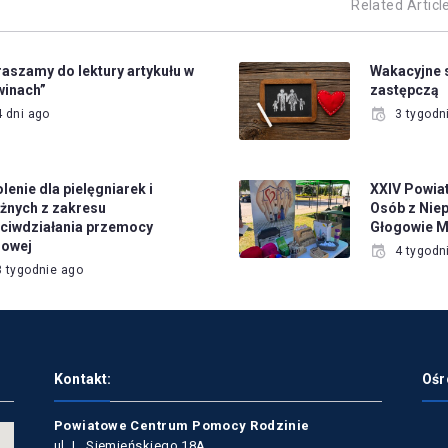
Related Articl
aszamy do lektury artykułu w
Wakacyjne 
winach”
zastępczą
4 dni ago
3 tygodn
lenie dla pielęgniarek i
XXIV Powia
żnych z zakresu
Osób z Nie
ciwdziałania przemocy
Głogowie M
owej
4 tygodn
3 tygodnie ago
Kontakt:
Ośr
Powiatowe Centrum Pomocy Rodzinie
ul. L. Siemieńskiego 18A