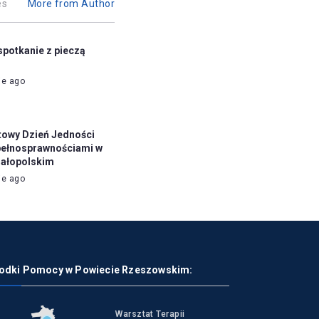
es
More from Author
spotkanie z pieczą
ie ago
towy Dzień Jedności
pełnosprawnościami w
ałopolskim
ie ago
odki Pomocy w Powiecie Rzeszowskim:
Warsztat Terapii