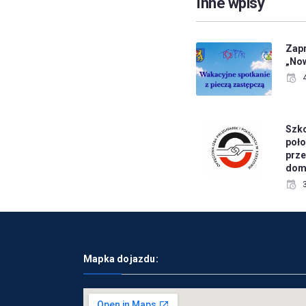
Inne wpisy
Zapr
„No
Szko
poło
prze
dom
Mapka dojazdu: