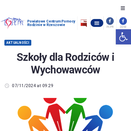
O nas
Powiatowe Centrum Pomocy
Rodzinie w Rzeszowie
PCPR
DDM
Otwórz 
OŚRODEK INTERWENCJI KRYZYSOWEJ W GÓRNIE
POWIATOWY ZESPÓŁ ORZEKANIA O NIEPEŁNOSPRAWNOŚCI
OCHRONA ZDROWIA PSYCHICZNEGO
WOLNE MIEJSCA W PLACÓWKACH OPIEKUŃCZO-WYCHOWAWCZYCH
STANDARDY OCHRONY MAŁOLETNICH W POWIATOWYM CENTRUM POMOCY RODZINIE W RZESZOWIE
Szukam pomocy
AKTUALNOŚCI
Chcę pomóc
Szkoły dla Rodziców i
Wychowawców
Piecza zastępcza
Dofinansowania
07/11/2024 at 09:29
Pomoc społeczna
Kontakt