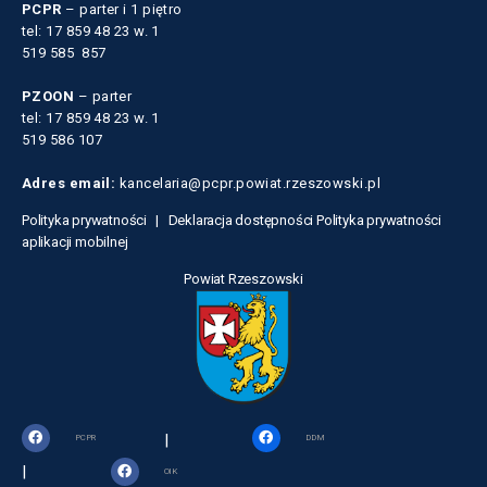
PCPR
– parter i 1 piętro
tel: 17 859 48 23 w. 1
519 585 857
PZOON
– parter
tel: 17 859 48 23 w. 1
519 586 107
Adres email:
kancelaria@pcpr.powiat.rzeszowski.pl
Polityka prywatności |
Deklaracja dostępności
Polityka prywatności
aplikacji mobilnej
Powiat Rzeszowski
|
PCPR
DDM
|
OIK