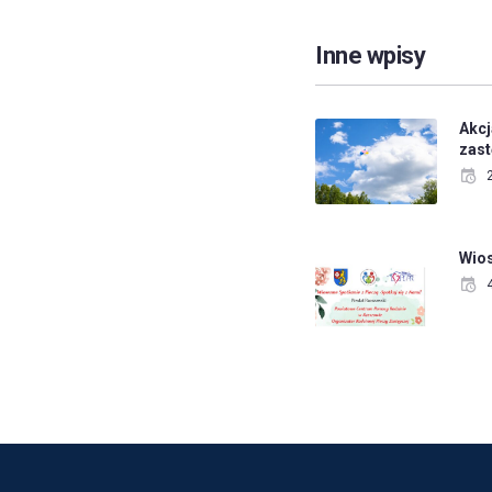
Inne wpisy
Akcj
zast
Wios