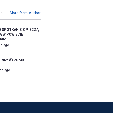
es
More from Author
 SPOTKANIE Z PIECZĄ
 W POWIECIE
KIM
ie ago
Grupy Wsparcia
ce ago