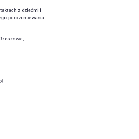
aktach z dziećmi i
zego porozumiewania
Rzeszowie,
pl