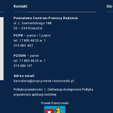
Kontakt:
Ośr
Powiatowe Centrum Pomocy Rodzinie
ul. L. Siemieńskiego 18A
35 – 234 Rzeszów
PCPR
– parter i 1 piętro
tel: 17 859 48 23 w. 1
519 585 857
PZOON
– parter
tel: 17 859 48 23 w. 1
519 586 107
Adres email:
kancelaria@pcpr.powiat.rzeszowski.pl
Polityka prywatności |
Deklaracja dostępności
Polityka
prywatności aplikacji mobilnej
Powiat Rzeszowski