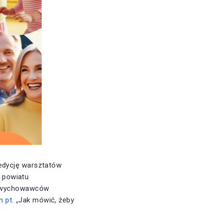
edycję warsztatów
 powiatu
 i wychowawców
h pt. „
Jak mówić, żeby