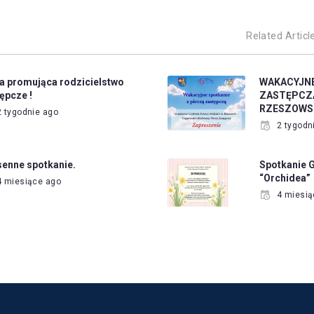
Related Articl
a promująca rodzicielstwo
WAKACYJNE
ępcze !
ZASTĘPCZĄ
RZESZOWS
2 tygodnie ago
2 tygodn
enne spotkanie.
Spotkanie 
“Orchidea”
4 miesiące ago
4 miesią