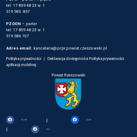
tel: 17 859 48 23 w. 1
519 585 857
PZOON
– parter
tel: 17 859 48 23 w. 1
519 586 107
Adres email:
kancelaria@pcpr.powiat.rzeszowski.pl
Polityka prywatności |
Deklaracja dostępności
Polityka prywatności
aplikacji mobilnej
Powiat Rzeszowski
|
PCPR
DDM
|
OIK