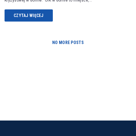
Kryzysowej w Górnie. OIK w Górnie to miejsce,…
CZYTAJ WIĘCEJ
NO MORE POSTS