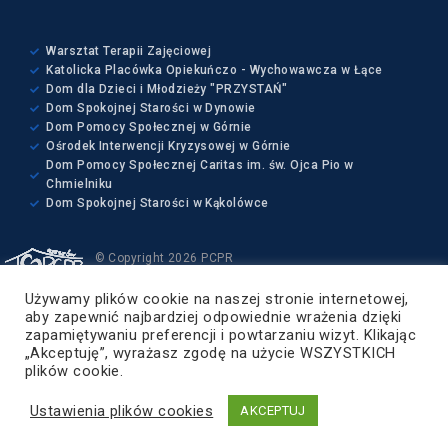
Warsztat Terapii Zajęciowej
Katolicka Placówka Opiekuńczo - Wychowawcza w Łące
Dom dla Dzieci i Młodzieży "PRZYSTAŃ"
Dom Spokojnej Starości w Dynowie
Dom Pomocy Społecznej w Górnie
Ośrodek Interwencji Kryzysowej w Górnie
Dom Pomocy Społecznej Caritas im. św. Ojca Pio w
Chmielniku
Dom Spokojnej Starości w Kąkolówce
© Copyright 2026 PCPR
Wszelkie prawa zastrzeżone
Używamy plików cookie na naszej stronie internetowej,
Projekt i wykonanie:
aby zapewnić najbardziej odpowiednie wrażenia dzięki
ZETO-RZESZÓW Sp. z o.o.
zapamiętywaniu preferencji i powtarzaniu wizyt. Klikając
„Akceptuję”, wyrażasz zgodę na użycie WSZYSTKICH
Powiat Rzeszowski
plików cookie.
Ustawienia plików cookies
AKCEPTUJ