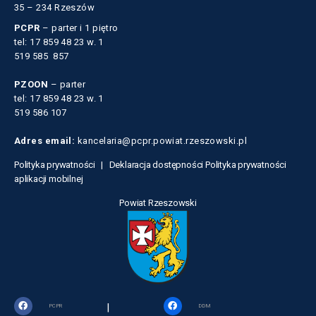
35 – 234 Rzeszów
PCPR
– parter i 1 piętro
tel: 17 859 48 23 w. 1
519 585 857
PZOON
– parter
tel: 17 859 48 23 w. 1
519 586 107
Adres email:
kancelaria@pcpr.powiat.rzeszowski.pl
Polityka prywatności |
Deklaracja dostępności
Polityka prywatności
aplikacji mobilnej
Powiat Rzeszowski
|
PCPR
DDM