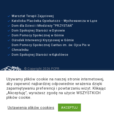
Warsztat Terapii Zajęciowej
Katolicka Placówka Opiekuńczo - Wychowawcza w Łące
Dom dla Dzieci i Młodzieży "PRZYSTAŃ"
Dom Spokojnej Starości w Dynowie
Dom Pomocy Społecznej w Górnie
Ośrodek Interwencji Kryzysowej w Górnie
Dom Pomocy Społecznej Caritas im. św. Ojca Pio w
Chmielniku
Dom Spokojnej Starości w Kąkolówce
© Copyright 2026 PCPR
Wszelkie prawa zastrzeżone
Używamy plików cookie na naszej stronie internetowej,
Projekt i wykonanie:
aby zapewnić najbardziej odpowiednie wrażenia dzięki
ZETO-RZESZÓW Sp. z o.o.
zapamiętywaniu preferencji i powtarzaniu wizyt. Klikając
„Akceptuję”, wyrażasz zgodę na użycie WSZYSTKICH
Powiat Rzeszowski
plików cookie.
Ustawienia plików cookies
AKCEPTUJ