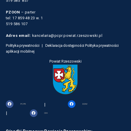
519 585 857
PZOON
– parter
tel: 17 859 48 23 w. 1
519 586 107
Adres email:
kancelaria@pcpr.powiat.rzeszowski.pl
Polityka prywatności |
Deklaracja dostępności
Polityka prywatności
aplikacji mobilnej
Powiat Rzeszowski
|
PCPR
DDM
|
OIK