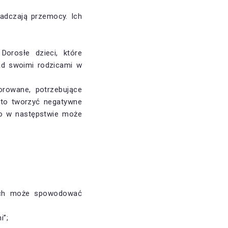
iadczają przemocy. Ich
Dorosłe dzieci, które
ad swoimi rodzicami w
rowane, potrzebujące
 to tworzyć negatywne
co w następstwie może
zych może spowodować
i”;