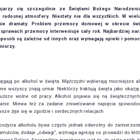
ojarzy się szczególnie ze Świętami Bożego Narodzen
 radosnej atmosfery. Niestety nie dla wszystkich.
W wiel
zkie dramaty. Problem przemocy domowej
w okresie św
w sprawach przemocy interweniuje cały rok. Najbardziej n
 sposób są zależne od innych oraz wymagają opieki i pomocy
niorzy.
sięgają po alkohol w święta. Mężczyźni wybierają mocniejsze a
 nie wszyscy znają umiar. Niektórzy traktują święta jako okaz
dłuższe wolne od pracy. Alkohol pojawia się na świątecznych
anie. Miewa też za zadanie zniwelowanie napięcia spowodo
wsze żyje się w zgodzie i serdecznych relacjach.
pożycia alkoholu bywa często jednak odwrotny do zamierzone
mulców, dodaje „odwagi”, wzmaga agresję co prowadzi do kłótn