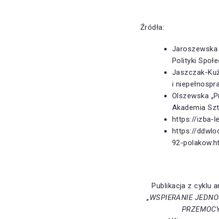
Źródła:
Jaroszewska 
Polityki Społe
Jaszczak-Kuź
i niepełnosp
Olszewska „P
Akademia Szt
https://izba
https://ddwlo
92-polakow.h
Publikacja z cyklu
„WSPIERANIE JEDN
PRZEMOCY