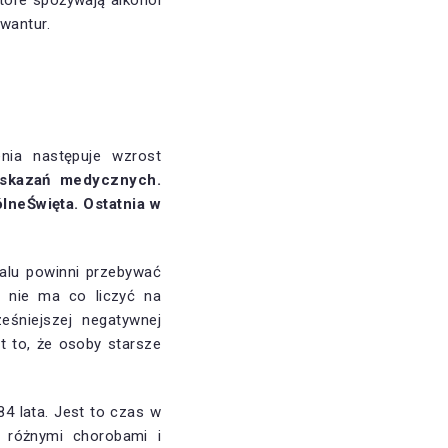
które spożywają alkohol
wantur.
nia następuje wzrost
wskazań medycznych.
neŚwięta. Ostatnia w
talu powinni przebywać
ty nie ma co liczyć na
eśniejszej negatywnej
t to, że osoby starsze
84 lata. Jest to czas w
 różnymi chorobami i