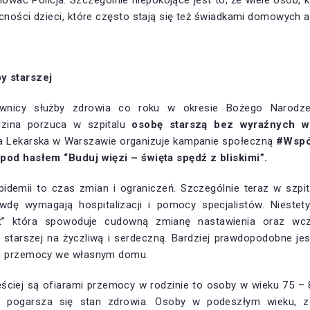
iować Policja. Szczególnie niepokojące jest to, że wiele osób, 
cności dzieci, które często stają się też świadkami domowych a
 starszej
wnicy służby zdrowia co roku w okresie Bożego Narodze
dzina porzuca w szpitalu
osobę starszą bez wyraźnych 
a Lekarska w Warszawie organizuje kampanie społeczną
#Wspól
pod hasłem “Buduj więzi – święta spędź z bliskimi”
.
demii to czas zmian i ograniczeń. Szczególnie teraz w szpi
awdę wymagają hospitalizacji i pomocy specjalistów. Nieste
ąt” która spowoduje cudowną zmianę nastawienia oraz wcz
tarszej na życzliwą i serdeczną. Bardziej prawdopodobne jes
mi przemocy we własnym domu.
ęściej są ofiarami przemocy w rodzinie to osoby w wieku 75 – 
co pogarsza się stan zdrowia. Osoby w podeszłym wieku, z