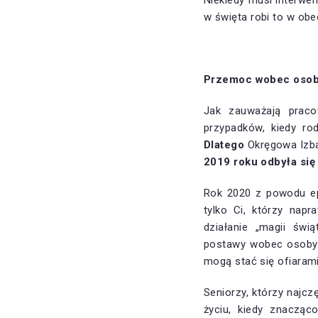
Niekiedy musi interwen
w święta robi to w obe
Przemoc wobec osoby
Jak zauważają praco
przypadków, kiedy ro
Dlatego
Okręgowa Izb
2019 roku odbyła się 
Rok 2020 z powodu epi
tylko Ci, którzy napr
działanie „magii świ
postawy wobec osoby s
mogą stać się ofiara
Seniorzy, którzy najcz
życiu, kiedy znaczą