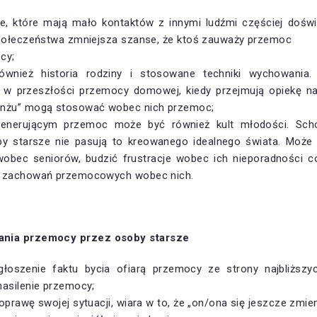
e, które mają mało kontaktów z innymi ludźmi częściej dośw
społeczeństwa zmniejsza szanse, że ktoś zauważy przemoc
ocy;
wnież historia rodziny i stosowane techniki wychowania. 
 w przeszłości przemocy domowej, kiedy przejmują opiekę n
nżu” mogą stosować wobec nich przemoc;
generującym przemoc może być również kult młodości. Scho
 starsze nie pasują to kreowanego idealnego świata. Może
wobec seniorów, budzić frustracje wobec ich nieporadności 
o zachowań przemocowych wobec nich.
ania przemocy przez osoby starsze
głoszenie faktu bycia ofiarą przemocy ze strony najbliżs
nasilenie przemocy;
oprawę swojej sytuacji, wiara w to, że „on/ona się jeszcze zmien