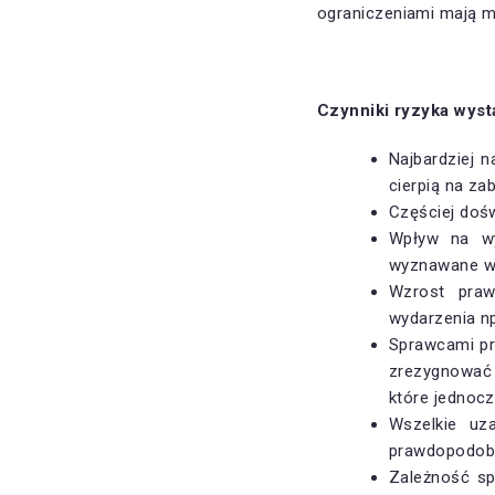
ograniczeniami mają mn
Czynniki ryzyka wyst
Najbardziej n
cierpią na za
Częściej doś
Wpływ na wy
wyznawane wa
Wzrost praw
wydarzenia np
Sprawcami pr
zrezygnować 
które jednoc
Wszelkie uz
prawdopodobi
Zależność sp