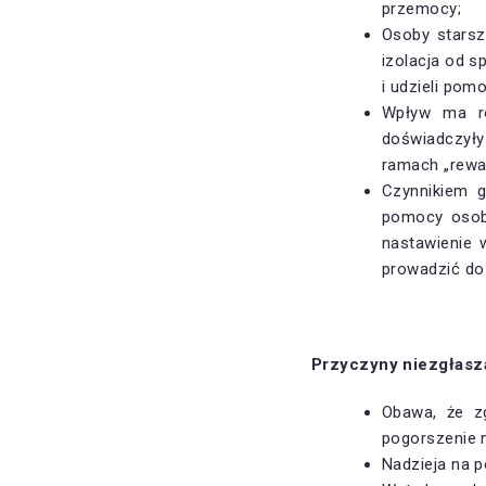
przemocy;
Osoby starsz
izolacja od 
i udzieli pom
Wpływ ma ró
doświadczyły
ramach „rewa
Czynnikiem 
pomocy osoby
nastawienie 
prowadzić d
Przyczyny niezgłasz
Obawa, że z
pogorszenie 
Nadzieja na p