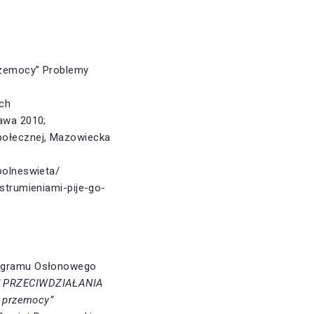
rzemocy” Problemy
ych
awa 2010;
połecznej, Mazowiecka
polneswieta/
strumieniami-pije-go-
Programu Osłonowego
 PRZECIWDZIAŁANIA
 przemocy”