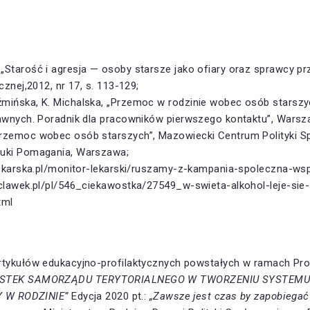
„Starość i agresja — osoby starsze jako ofiary oraz sprawcy p
cznej,2012, nr 17, s. 113-129;
mińska, K. Michalska, „Przemoc w rodzinie wobec osób starsz
rawnych. Poradnik dla pracowników pierwszego kontaktu”, Warsz
rzemoc wobec osób starszych”, Mazowiecki Centrum Polityki S
uki Pomagania, Warszawa;
-lekarska.pl/monitor-lekarski/ruszamy-z-kampania-spoleczna-ws
clawek.pl/pl/546_ciekawostka/27549_w-swieta-alkohol-leje-sie-
tml
 artykułów edukacyjno-profilaktycznych powstałych w ramach 
OSTEK SAMORZĄDU TERYTORIALNEGO W TWORZENIU SYSTEMU
 W RODZINIE”
Edycja 2020 pt.:
„Zawsze jest czas by zapobiegać