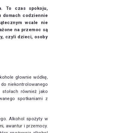
ia.
To czas spokoju,
u domach codziennie
iątecznym wcale nie
arażone na przemoc są
, czyli dzieci, osoby
lkohole głownie wódkę,
ję do niekontrolowanego
 stołach również jako
wanego spotkaniami z
go. Alkohol spożyty w
i, awantur i przemocy.