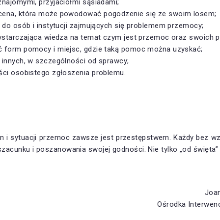
najomymi, przyjaciółmi sąsiadami;
ena, która może powodować pogodzenie się ze swoim losem;
 do osób i instytucji zajmujących się problemem przemocy;
wystarczająca wiedza na temat czym jest przemoc oraz swoich p
 form pomocy i miejsc, gdzie taką pomoc można uzyskać;
 innych, w szczególności od sprawcy;
ści osobistego zgłoszenia problemu.
yn i sytuacji przemoc zawsze jest przestępstwem. Każdy bez wz
acunku i poszanowania swojej godności. Nie tylko „od święta” a
Joan
Ośrodka Interwenc