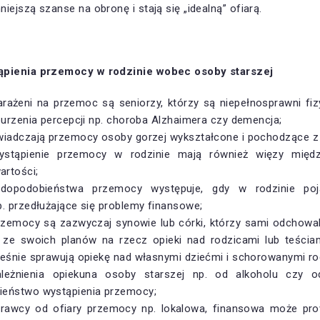
iejszą szanse na obronę i stają się „idealną” ofiarą.
ąpienia przemocy w rodzinie wobec osoby starszej
arażeni na przemoc są seniorzy, którzy są niepełnosprawni fiz
burzenia percepcji np. choroba Alzhaimera czy demencja;
wiadczają przemocy osoby gorzej wykształcone i pochodzące z 
stąpienie przemocy w rodzinie mają również więzy międz
rtości;
dopodobieństwa przemocy występuje, gdy w rodzinie poja
. przedłużające się problemy finansowe;
zemocy są zazwyczaj synowie lub córki, którzy sami odchowali 
ze swoich planów na rzecz opieki nad rodzicami lub teściam
ześnie sprawują opiekę nad własnymi dziećmi i schorowanymi ro
ależnienia opiekuna osoby starszej np. od alkoholu czy o
eństwo wystąpienia przemocy;
rawcy od ofiary przemocy np. lokalowa, finansowa może pr