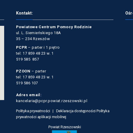
Kontakt:
Ośr
Powiatowe Centrum Pomocy Rodzinie
ul. L. Siemieńskiego 18A
35 – 234 Rzeszów
PCPR
– parter i 1 piętro
tel: 17 859 48 23 w. 1
519 585 857
PZOON
– parter
tel: 17 859 48 23 w. 1
519 586 107
Adres email:
kancelaria@pcpr.powiat.rzeszowski.pl
Polityka prywatności |
Deklaracja dostępności
Polityka
prywatności aplikacji mobilnej
Powiat Rzeszowski