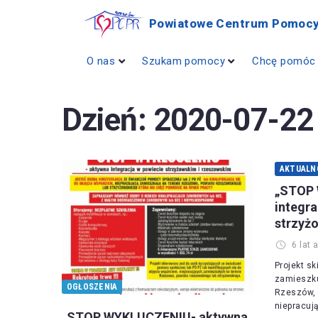
Powiatowe Centrum Pomocy
O nas
Szukam pomocy
Chcę pomóc
Dzień:
2020-07-22
AKTUALN
„STOP 
integra
strzyż
6 lat 
Projekt sk
zamieszku
OGŁOSZENIA
Rzeszów, 
niepracuj
„STOP WYKLUCZENIU- aktywna