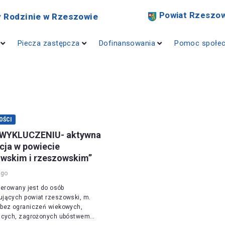
Powiat Rzeszow
 Rodzinie w Rzeszowie
Piecza zastępcza
Dofinansowania
Pomoc społe
OŚCI
WYKLUCZENIU- aktywna
cja w powiecie
owskim i rzeszowskim”
ago
ierowany jest do osób
jących powiat rzeszowski, m.
bez ograniczeń wiekowych,
ących, zagrożonych ubóstwem…