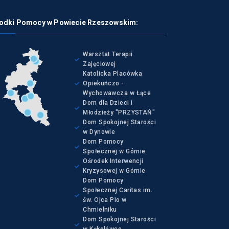
odki Pomocy w Powiecie Rzeszowskim:
Warsztat Terapii
Zajęciowej
Katolicka Placówka
Opiekuńczo -
Wychowawcza w Łące
Dom dla Dzieci i
Młodzieży "PRZYSTAŃ"
Dom Spokojnej Starości
w Dynowie
Dom Pomocy
Społecznej w Górnie
Ośrodek Interwencji
Kryzysowej w Górnie
Dom Pomocy
Społecznej Caritas im.
św. Ojca Pio w
Chmielniku
Dom Spokojnej Starości