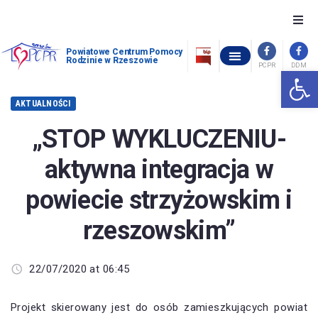
O nas
Powiatowe Centrum Pomocy
Rodzinie w Rzeszowie
PCPR
DDM
Otwórz 
OŚRODEK INTERWENCJI KRYZYSOWEJ W GÓRNIE
POWIATOWY ZESPÓŁ ORZEKANIA O NIEPEŁNOSPRAWNOŚCI
OCHRONA ZDROWIA PSYCHICZNEGO
WOLNE MIEJSCA W PLACÓWKACH OPIEKUŃCZO-WYCHOWAWCZYCH
STANDARDY OCHRONY MAŁOLETNICH W POWIATOWYM CENTRUM POMOCY RODZINIE W RZESZOWIE
Szukam pomocy
AKTUALNOŚCI
Chcę pomóc
„STOP WYKLUCZENIU-
aktywna integracja w
Piecza zastępcza
powiecie strzyżowskim i
Dofinansowania
rzeszowskim”
Pomoc społeczna
22/07/2020 at 06:45
Kontakt
Projekt skierowany jest do osób zamieszkujących powiat