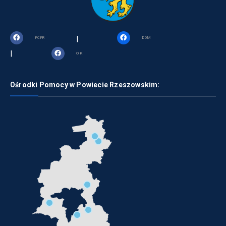
|
PCPR
DDM
|
OIK
Ośrodki Pomocy w Powiecie Rzeszowskim: