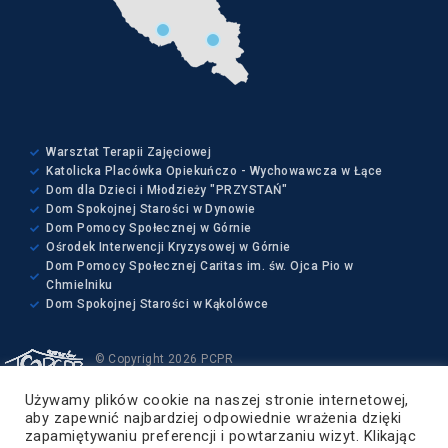
Warsztat Terapii Zajęciowej
Katolicka Placówka Opiekuńczo - Wychowawcza w Łące
Dom dla Dzieci i Młodzieży "PRZYSTAŃ"
Dom Spokojnej Starości w Dynowie
Dom Pomocy Społecznej w Górnie
Ośrodek Interwencji Kryzysowej w Górnie
Dom Pomocy Społecznej Caritas im. św. Ojca Pio w
Chmielniku
Dom Spokojnej Starości w Kąkolówce
© Copyright 2026 PCPR
Wszelkie prawa zastrzeżone
Używamy plików cookie na naszej stronie internetowej,
Projekt i wykonanie:
aby zapewnić najbardziej odpowiednie wrażenia dzięki
ZETO-RZESZÓW Sp. z o.o.
zapamiętywaniu preferencji i powtarzaniu wizyt. Klikając