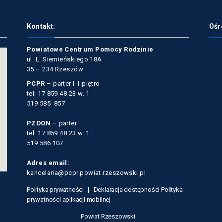
Kontakt:
Ośr
Powiatowe Centrum Pomocy Rodzinie
ul. L. Siemieńskiego 18A
35 – 234 Rzeszów
PCPR
– parter i 1 piętro
tel: 17 859 48 23 w. 1
519 585 857
PZOON
– parter
tel: 17 859 48 23 w. 1
519 586 107
Adres email:
kancelaria@pcpr.powiat.rzeszowski.pl
Polityka prywatności |
Deklaracja dostępności
Polityka
prywatności aplikacji mobilnej
Powiat Rzeszowski