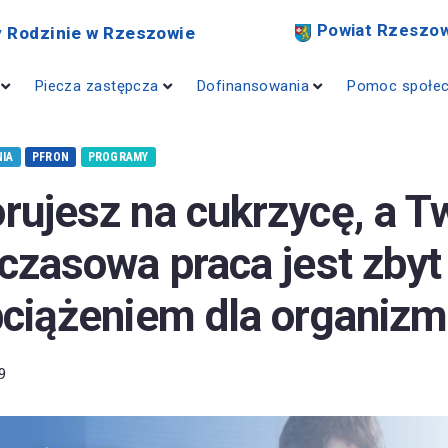
Powiat Rzeszow
 Rodzinie w Rzeszowie
Piecza zastępcza
Dofinansowania
Pomoc społe
IA
PFRON
PROGRAMY
rujesz na cukrzycę, a T
czasowa praca jest zby
ciążeniem dla organiz
9