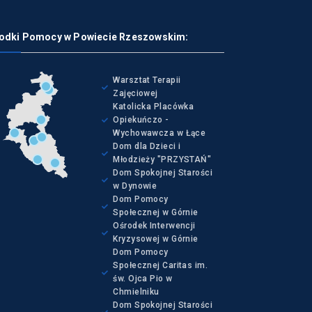
odki Pomocy w Powiecie Rzeszowskim:
Warsztat Terapii
Zajęciowej
Katolicka Placówka
Opiekuńczo -
Wychowawcza w Łące
Dom dla Dzieci i
Młodzieży "PRZYSTAŃ"
Dom Spokojnej Starości
w Dynowie
Dom Pomocy
Społecznej w Górnie
Ośrodek Interwencji
Kryzysowej w Górnie
Dom Pomocy
Społecznej Caritas im.
św. Ojca Pio w
Chmielniku
Dom Spokojnej Starości