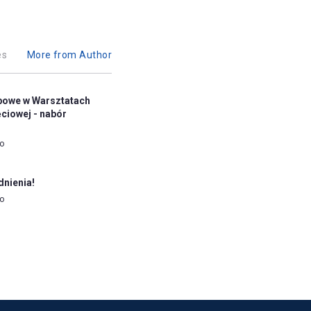
es
More from Author
ubowe w Warsztatach
ęciowej - nabór
go
dnienia!
go