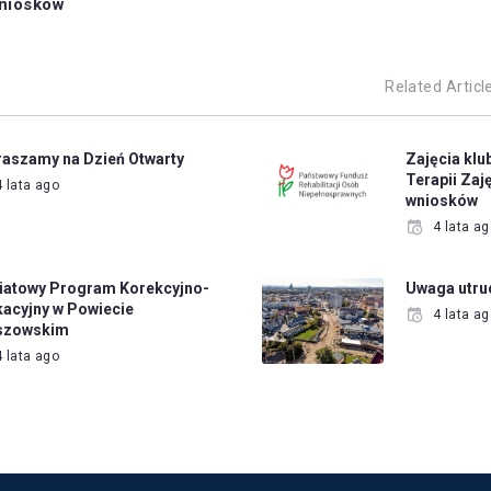
wniosków
Related Articl
aszamy na Dzień Otwarty
Zajęcia kl
Terapii Zaj
4 lata ago
wniosków
4 lata a
iatowy Program Korekcyjno-
Uwaga utru
acyjny w Powiecie
4 lata a
szowskim
4 lata ago