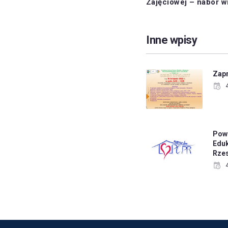
Zajęciowej – nabór 
Inne wpisy
Zapr
Pow
Eduk
Rze