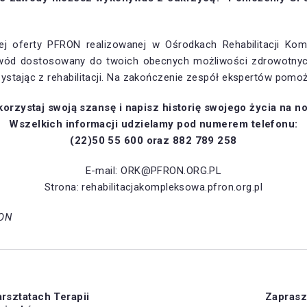
nej oferty PFRON realizowanej w Ośrodkach Rehabilitacji Ko
ód dostosowany do twoich obecnych możliwości zdrowotnyc
ystając z rehabilitacji. Na zakończenie zespół ekspertów pomoż
orzystaj swoją szansę i napisz historię swojego życia na n
Wszelkich informacji udzielamy pod numerem telefonu:
(22)50 55 600 oraz 882 789 258
E-mail: ORK@PFRON.ORG.PL
Strona: rehabilitacjakompleksowa.pfron.org.pl
RON
rsztatach Terapii
Zaprasz