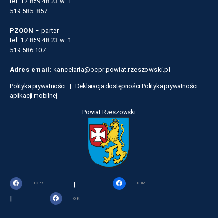
tel: 17 859 48 23 w. 1
519 585 857
PZOON
– parter
tel: 17 859 48 23 w. 1
519 586 107
Adres email:
kancelaria@pcpr.powiat.rzeszowski.pl
Polityka prywatności |
Deklaracja dostępności
Polityka prywatności
aplikacji mobilnej
Powiat Rzeszowski
|
PCPR
DDM
|
OIK