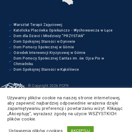
Warsztat Terapii Zajęciowej
Katolicka Placówka Opiekuńczo - Wychowawcza w Łące
Dom dla Dzieci i Młodzieży "PRZYSTAŃ"
Dom Spokojnej Starości w Dynowie
Dom Pomocy Społecznej w Górnie
Ośrodek Interwencji Kryzysowej w Górnie
Dom Pomocy Społecznej Caritas im. św. Ojca Pio w
Chmielniku
Dom Spokojnej Starości w Kąkolówce
© Copyright 2026 PCPR
Wszelkie prawa zastrzeżone
Używamy plików cookie na naszej stronie internetowej,
Projekt i wykonanie:
aby zapewnić najbardziej odpowiednie wrażenia dzięki
ZETO-RZESZÓW Sp. z o.o.
zapamiętywaniu preferencji i powtarzaniu wizyt. Klikając
„Akceptuję”, wyrażasz zgodę na użycie WSZYSTKICH
Powiat Rzeszowski
plików cookie.
Ustawienia plików cookies
AKCEPTUJ