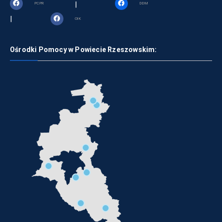
|
PCPR
DDM
|
OIK
Ośrodki Pomocy w Powiecie Rzeszowskim: