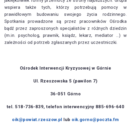
jakiejkolwiek formy przemocy ze strony najbliższych. Grupa
wspiera także tych, którzy potrzebują pomocy w
prawidłowym budowaniu swojego życia rodzinnego.
Spotkania prowadzone są przez pracowników Ośrodka
bądź przez zaproszonych specjalistów z różnych dziedzin
(m.in. psycholog, prawnik, ksiądz, lekarz, mediator …) w
zależności od potrzeb zgłaszanych przez uczestniczki.
Ośrodek Interwencji Kryzysowej w Górnie
Ul. Rzeszowska 5 (pawilon 7)
36-051 Górno
tel. 518-736-839, telefon interwencyjny 885-696-640
oik@powiat.rzeszow.pl
lub
oik.gorno@poczta.fm