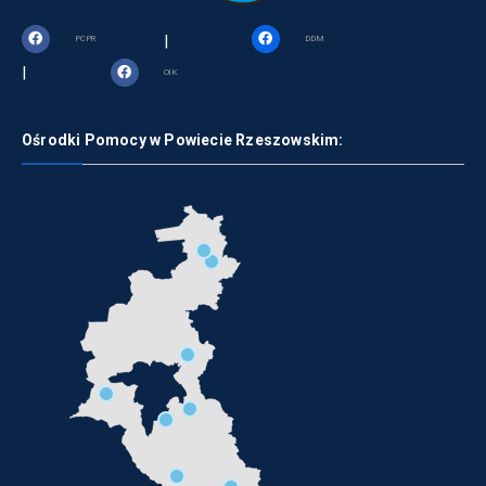
|
PCPR
DDM
|
OIK
Ośrodki Pomocy w Powiecie Rzeszowskim: