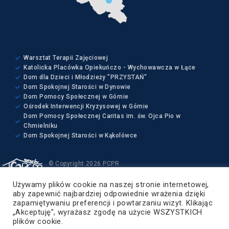
Warsztat Terapii Zajęciowej
Katolicka Placówka Opiekuńczo - Wychowawcza w Łące
Dom dla Dzieci i Młodzieży "PRZYSTAŃ"
Dom Spokojnej Starości w Dynowie
Dom Pomocy Społecznej w Górnie
Ośrodek Interwencji Kryzysowej w Górnie
Dom Pomocy Społecznej Caritas im. św. Ojca Pio w
Chmielniku
Dom Spokojnej Starości w Kąkolówce
© Copyright 2026 PCPR
Wszelkie prawa zastrzeżone
Używamy plików cookie na naszej stronie internetowej,
Projekt i wykonanie:
aby zapewnić najbardziej odpowiednie wrażenia dzięki
ZETO-RZESZÓW Sp. z o.o.
zapamiętywaniu preferencji i powtarzaniu wizyt. Klikając
„Akceptuję”, wyrażasz zgodę na użycie WSZYSTKICH
Powiat Rzeszowski
plików cookie.