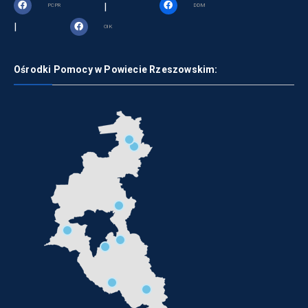
|
PCPR
DDM
|
OIK
Ośrodki Pomocy w Powiecie Rzeszowskim: