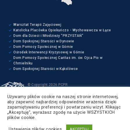
Warsztat Terapii Zajęciowej
Katolicka Placówka Opiekuńczo - Wychowawcza w Łące
Dom dla Dzieci i Młodzieży "PRZYSTAŃ"
Dom Spokojnej Starości w Dynowie
Dom Pomocy Społecznej w Górnie
Ośrodek Interwencji Kryzysowej w Górnie
Dom Pomocy Społecznej Caritas im. św. Ojca Pio w
Chmielniku
Dom Spokojnej Starości w Kąkolówce
© Copyright 2026 PCPR
Wszelkie prawa zastrzeżone
Używamy plików cookie na naszej stronie internetowej,
Projekt i wykonanie:
aby zapewnić najbardziej odpowiednie wrażenia dzięki
ZETO-RZESZÓW Sp. z o.o.
zapamiętywaniu preferencji i powtarzaniu wizyt. Klikając
„Akceptuję”, wyrażasz zgodę na użycie WSZYSTKICH
Powiat Rzeszowski
plików cookie.
Ustawienia plików cookies
AKCEPTUJ